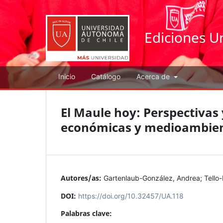
Ediciones U
Inicio
Catálogo
Acerca de
El Maule hoy: Perspectivas 
económicas y medioambient
Autores/as:
Gartenlaub-González, Andrea
;
Tello
DOI:
https://doi.org/10.32457/UA.118
Palabras clave: