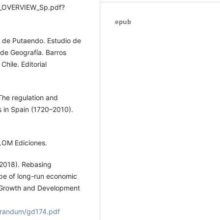
9_OVERVIEW_Sp.pdf?
epub
le de Putaendo. Estudio de
o de Geografía. Barros
hile. Editorial
 The regulation and
s in Spain (1720–2010).
. LOM Ediciones.
 (2018). Rebasing
pe of long-run economic
 Growth and Development
orandum/gd174.pdf