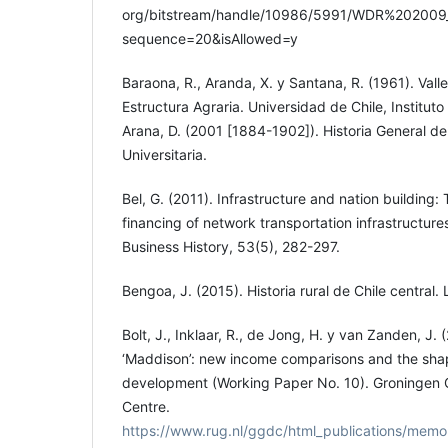
org/bitstream/handle/10986/5991/WDR%20200
sequence=20&isAllowed=y
Baraona, R., Aranda, X. y Santana, R. (1961). Val
Estructura Agraria. Universidad de Chile, Institut
Arana, D. (2001 [1884-1902]). Historia General de C
Universitaria.
Bel, G. (2011). Infrastructure and nation building:
financing of network transportation infrastructure
Business History, 53(5), 282-297.
Bengoa, J. (2015). Historia rural de Chile central
Bolt, J., Inklaar, R., de Jong, H. y van Zanden, J.
‘Maddison’: new income comparisons and the sha
development (Working Paper No. 10). Groningen
Centre.
https://www.rug.nl/ggdc/html_publications/mem