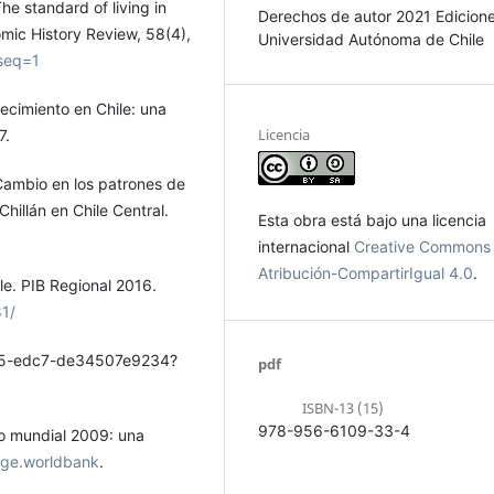
The standard of living in
Derechos de autor 2021 Edicion
omic History Review, 58(4),
Universidad Autónoma de Chile
?seq=1
recimiento en Chile: una
Licencia
7.
Cambio en los patrones de
hillán en Chile Central.
Esta obra está bajo una licencia
internacional
Creative Commons
Atribución-CompartirIgual 4.0
.
le. PIB Regional 2016.
1/
f5-edc7-de34507e9234?
pdf
ISBN-13 (15)
978-956-6109-33-4
lo mundial 2009: una
dge.worldbank
.