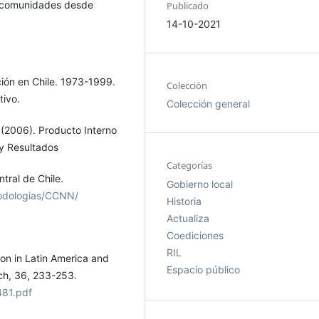
s comunidades desde
Publicado
14-10-2021
ción en Chile. 1973-1999.
Colección
tivo.
Colección general
. (2006). Producto Interno
y Resultados
Categorías
tral de Chile.
Gobierno local
etodologias/CCNN/
Historia
Actualiza
Coediciones
RIL
ion in Latin America and
Espacio público
rch, 36, 233-253.
481.pdf