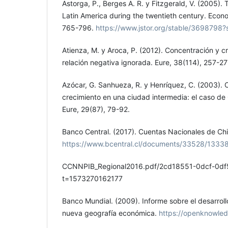
Astorga, P., Berges A. R. y Fitzgerald, V. (2005). 
Latin America during the twentieth century. Econ
765-796.
https://www.jstor.org/stable/3698798
Atienza, M. y Aroca, P. (2012). Concentración y c
relación negativa ignorada. Eure, 38(114), 257-27
Azócar, G. Sanhueza, R. y Henríquez, C. (2003). 
crecimiento en una ciudad intermedia: el caso de C
Eure, 29(87), 79-92.
Banco Central. (2017). Cuentas Nacionales de Chi
https://www.bcentral.cl/documents/33528/13338
CCNNPIB_Regional2016.pdf/2cd18551-0dcf-0d
t=1573270162177
Banco Mundial. (2009). Informe sobre el desarrol
nueva geografía económica.
https://openknowle