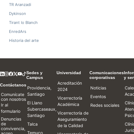
TR Aranzadi
Dykinson
Tirant lo Blanch
EnredArs
Historia del arte
Sedes y
Universidad
Comunicaciones
Info
Campus
corporativas
y ser
Acreditación
Contáctanos
Providencia,
Noticias
Cale
2024
Santiago
Aca
Comunícate
Eventos
Vicerrectoría
con nosotros
El Llano
Clín
Académica
Ir al
Redes sociales
Subercaseaux,
Aten
formulario
Vicerrectoría de
Santiago
Psic
Denuncias
Aseguramiento
de
Talca
Clín
de la Calidad
convivencia,
Jurí
Temuco
acoso