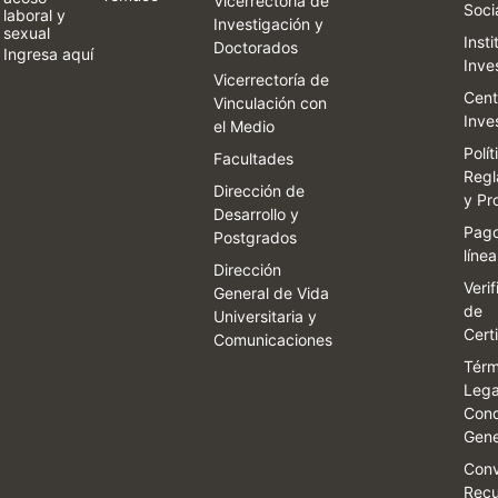
Vicerrectoría de
Soci
laboral y
Investigación y
sexual
Inst
Doctorados
Ingresa aquí
Inve
Vicerrectoría de
Cent
Vinculación con
Inve
el Medio
Polít
Facultades
Regl
Dirección de
y Pr
Desarrollo y
Pago
Postgrados
línea
Dirección
Veri
General de Vida
de
Universitaria y
Cert
Comunicaciones
Térm
Lega
Cond
Gene
Conv
Recu