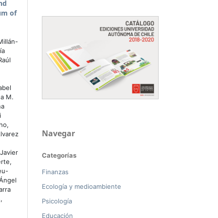
and
um of
illán-
ía
Raúl
abel
na M.
na
i
ho,
Navegar
lvarez
Javier
Categorías
rte,
eu-
Finanzas
 Ángel
Ecología y medioambiente
arra
,
Psicología
Educación