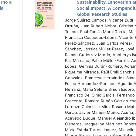
orno a
Sustainability, Innovation 
la
Social Impact: A Compendi
Global Research Studies
Jorge Suárez Campos, Vicente Budí
Ortuña, Juan Rubert Nebot, Cristian M
Toledo, Raúl-Tomás Mora-García, Mar
Francisca Céspedes-López, Vicente 
Pérez-Sánchez, Juan Carlos Pérez-
Sánchez, Jessica Müller-Pérez, José
Ramón Gutiérrez Martín, Annherys Is
Paz Marcano, Pablo Müller-Ferrés, A
López, Gemma Durán-Romero, Adria
Riquelme Miranda, Raül Emili Sanchis 
Gonzàlez, Francesc Hernández-Sanc
Felipe Hernández-Perlines; Agustín Á
Herranz, María Selene Simón Isidoro;
Francisco Del Olmo García, Fernando 
Crecente, Romero Rubén Garrido-Yse
Lorenzo Chinchilla-Mira, Rosario Mat
García, Javier Manuel Muñoz Acuña;
Acevedo Duque; Manuel Alejandro Ib
Cisneros, Jacqueline Martínez Robles
María Estela Torres Jaquez, Michelle
Mieres Brevis, Leonardo Rivas Solar,