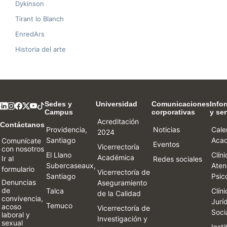
Dykinson
Tirant lo Blanch
EnredArs
Historia del arte
Sedes y
Universidad
Comunicaciones
Info
Campus
corporativas
y ser
Acreditación
Contáctanos
Providencia,
Noticias
Cale
2024
Santiago
Aca
Comunícate
Eventos
Vicerrectoría
con nosotros
El Llano
Clín
Académica
Ir al
Redes sociales
Subercaseaux,
Aten
formulario
Vicerrectoría de
Santiago
Psic
Denuncias
Aseguramiento
de
Talca
Clín
de la Calidad
convivencia,
Jurí
Temuco
acoso
Vicerrectoría de
Soci
laboral y
Investigación y
sexual
Inst