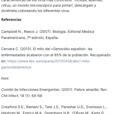
¡Virus, un mundo microscópico para pintar!
, descárgalo y
diviértete coloreando los diferentes virus.
Referencias
Campbell N., Reece J. (2007). Biología. Editorial Medica
Panamericana, 7ª edición, España.
Cervera C. (2015). El mito del «Genocidio español»: las
enfermedades acabaron con el 95% de la población. Recuperado
en:
https://www.abc.es/espana/20150428/abci-mito-
genocidioamerica-
html
Comité de Infecciones Emergentes. (2001). Fiebre amarilla. Rev
Chil Infect; 18 (1): 64-68
Crawford S.E., Ramani S., Tate J.E., Parashar U.D., Svensson L.,
Hagbom M., Franco M.A., Greenberg H.B., O’Ryan M., Kang G.,