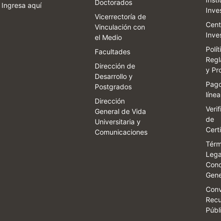
Doctorados
Ingresa aquí
Inve
Vicerrectoría de
Cent
Vinculación con
Inve
el Medio
Polít
Facultades
Regl
Dirección de
y Pr
Desarrollo y
Pago
Postgrados
línea
Dirección
Veri
General de Vida
de
Universitaria y
Cert
Comunicaciones
Térm
Lega
Cond
Gene
Conv
Recu
Públ