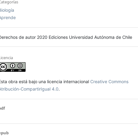
Categorías
Biología
Aprende
Derechos de autor 2020 Ediciones Universidad Autónoma de Chile
Licencia
Esta obra está bajo una licencia internacional
Creative Commons
Atribución-CompartirIgual 4.0
.
pdf
epub