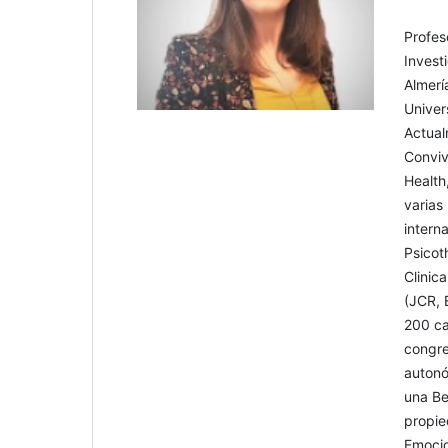
Profes
Invest
Almerí
Univer
Actual
Conviv
Health
varias
intern
Psicot
Clinic
(JCR, 
200 ca
congre
autonó
una Be
propie
Emocio