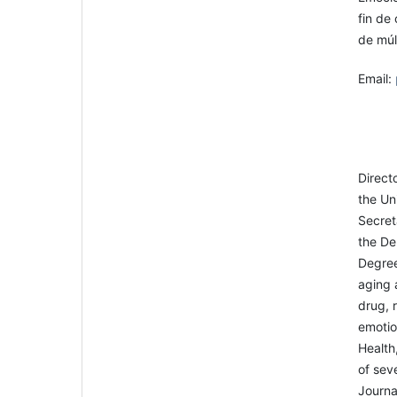
fin de
de múl
Email:
Direct
the Uni
Secret
the De
Degree
aging 
drug, 
emotio
Health
of sev
Journa