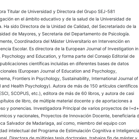
ora Titular de Universidad y Directora del Grupo SEJ-581
igación en el ámbito educativo y de la salud de la Universidad de
a. Ha sido Directora de la Unidad de Calidad, del Secretariado de la
sidad de Mayores, y Secretaria del Departamento de Psicología.
mente, Coordinadora del Máster Universitario en Intervención en
encia Escolar. Es directora de la European Journal of Investigation in
, Psychology and Education, y forma parte del Consejo Editorial de
 publicaciones científicas incluidas en diferentes bases de datos
acionales (European Journal of Education and Psychology,
hema, Frontiers in Psychology, Sustainability, International Journal of
al and Health Psychology). Autora de más de 150 artículos científicos
ESCI, SCOPUS, etc.), editora de más de 60 libros, y autora de casi
pítulos de libro, de múltiple material docente y de aportaciones a
so y ponencias. Investigadora Principal de varios proyectos de I+d+
micos y nacionales, Proyectos de Innovación Docente, beneficiaria 
ca Salvador de Madariaga, así como, miembro del equipo con
dad intelectual del Programa de Estimulación Cognitiva e Inteligenci
nal. Directora de múltiples tesis doctorales, trabajos fin de máster y