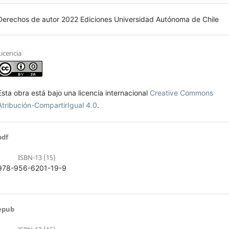
Derechos de autor 2022 Ediciones Universidad Autónoma de Chile
Licencia
Esta obra está bajo una licencia internacional
Creative Commons
Atribución-CompartirIgual 4.0
.
pdf
ISBN-13 (15)
978-956-6201-19-9
epub