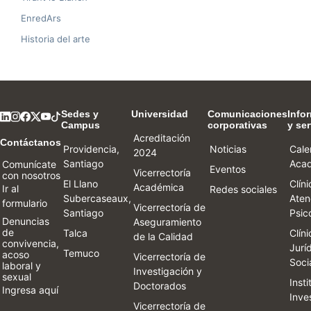
EnredArs
Historia del arte
Sedes y
Universidad
Comunicaciones
Info
Campus
corporativas
y ser
Acreditación
Contáctanos
Providencia,
Noticias
Cale
2024
Santiago
Aca
Comunícate
Eventos
Vicerrectoría
con nosotros
El Llano
Clín
Académica
Ir al
Redes sociales
Subercaseaux,
Aten
formulario
Vicerrectoría de
Santiago
Psic
Denuncias
Aseguramiento
de
Talca
Clín
de la Calidad
convivencia,
Jurí
Temuco
acoso
Vicerrectoría de
Soci
laboral y
Investigación y
sexual
Inst
Doctorados
Ingresa aquí
Inve
Vicerrectoría de