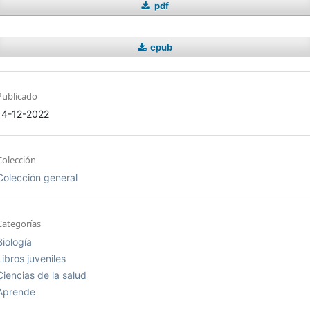
pdf
epub
Publicado
14-12-2022
Colección
Colección general
Categorías
Biología
Libros juveniles
Ciencias de la salud
Aprende