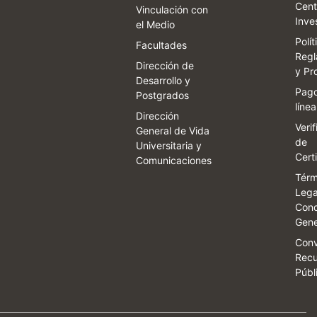
Cent
Vinculación con
Inve
el Medio
Polít
Facultades
Regl
Dirección de
y Pr
Desarrollo y
Pago
Postgrados
línea
Dirección
Veri
General de Vida
de
Universitaria y
Cert
Comunicaciones
Térm
Lega
Cond
Gene
Conv
Recu
Públ