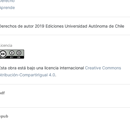
Derecho
Aprende
Derechos de autor 2019 Ediciones Universidad Autónoma de Chile
Licencia
Esta obra está bajo una licencia internacional
Creative Commons
Atribución-CompartirIgual 4.0
.
pdf
epub