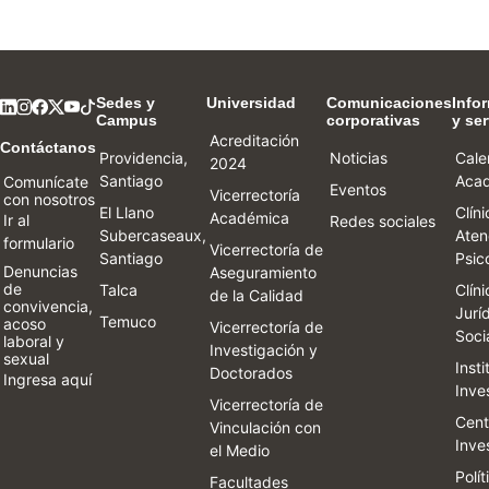
Sedes y
Universidad
Comunicaciones
Info
Campus
corporativas
y ser
Acreditación
Contáctanos
Providencia,
Noticias
Cale
2024
Santiago
Aca
Comunícate
Eventos
Vicerrectoría
con nosotros
El Llano
Clín
Académica
Ir al
Redes sociales
Subercaseaux,
Aten
formulario
Vicerrectoría de
Santiago
Psic
Denuncias
Aseguramiento
de
Talca
Clín
de la Calidad
convivencia,
Jurí
Temuco
acoso
Vicerrectoría de
Soci
laboral y
Investigación y
sexual
Inst
Doctorados
Ingresa aquí
Inve
Vicerrectoría de
Cent
Vinculación con
Inve
el Medio
Polít
Facultades