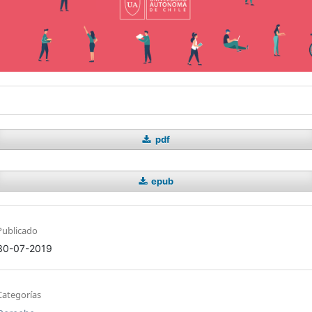
pdf
epub
Publicado
30-07-2019
Categorías