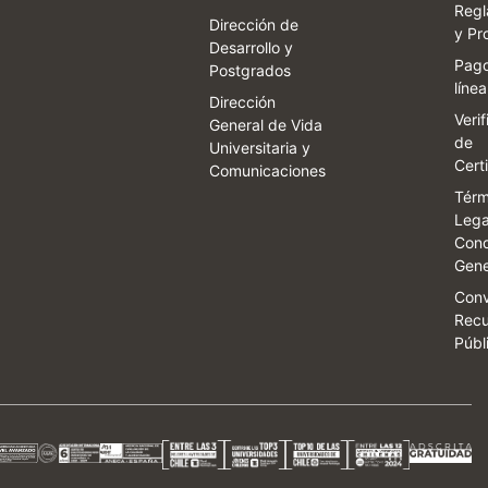
Regl
Dirección de
y Pr
Desarrollo y
Pago
Postgrados
línea
Dirección
Veri
General de Vida
de
Universitaria y
Cert
Comunicaciones
Térm
Lega
Cond
Gene
Conv
Recu
Públ